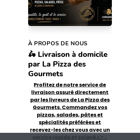
À PROPOS DE NOUS
🛵 Livraison à domicile
par La Pizza des
Gourmets
Profitez de notre service de
livraison assuré directement
par les livreurs de La Pizza des
Gourmets. Commandez vos
pizzas, salades, pâtes et
spécialités préférées et
recevez-les chez vous avec un
service rapide et soigné.👉
…